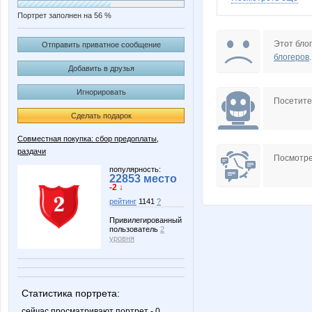
Портрет заполнен на 56 %
LANOTTI.NN
Lobster_th
Этот блог
Отправить приватное сообщение
блогеров
.
Добавить в друзья
Игнорировать
Rakushka
Sakur
Посетит
Сделать подарок
Совместная покупка: сбор предоплаты,
раздачи
mapiks
marrgo
Посмотре
популярность:
22853 место
-2 ↓
рейтинг
1141
?
маняш@
Юлянчи
Привилегированный
пользователь
2
уровня
Лия2606
Ма
Статистика портрета:
сейчас просматривают портрет - 0