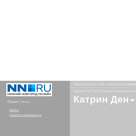
Персональный сайт пользователя
Катр
портрет № 511083 зарегистрирован боле
Катрин Ден
Привет, Гость !
-
Войти
-
Зарегистрироваться