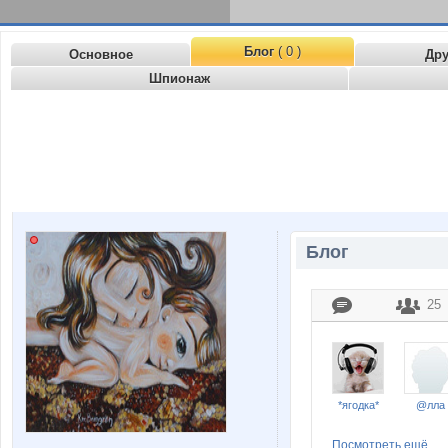
Блог
( 0 )
Основное
Др
Шпионаж
Блог
25
*ягодка*
@лла
Посмотреть ещё